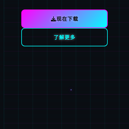
现在下载
了解更多