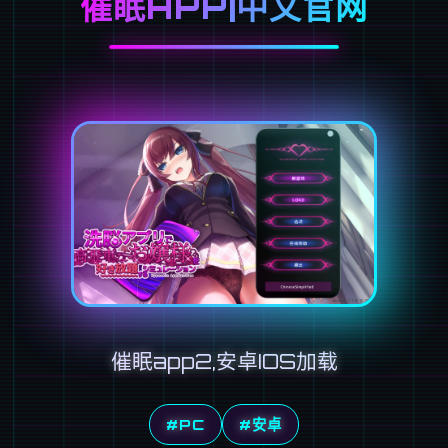
催眠APP|中文官网
催眠app2,安卓IOS加载
#PC
#安卓