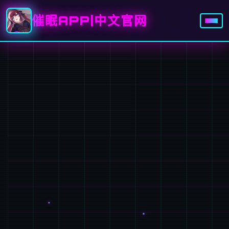
催眠APP|中文官网