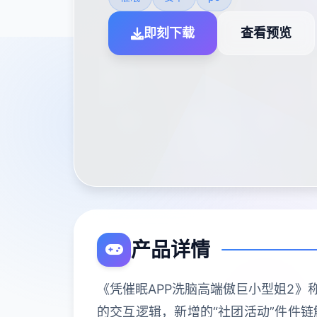
即刻下载
查看预览
产品详情
《凭催眠APP洗脑高端傲巨小型姐2》
的交互逻辑，新增的“社团活动”件件链解