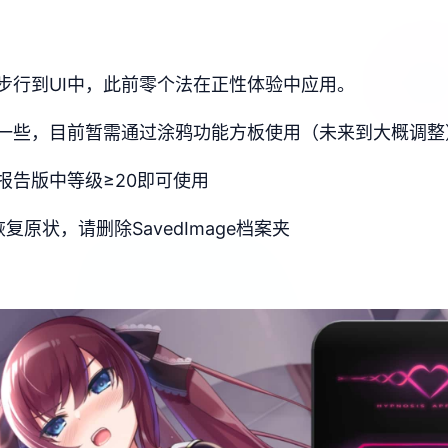
步行到UI中，此前零个法在正性体验中应用。
一些，目前暂需通过涂鸦功能方板使用（未来到大概调整
报告版中等级≥20即可使用
原状，请删除SavedImage档案夹