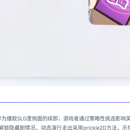
称为爆款SLG里侧面的续即，游戏者通过策略性挑选影
锁隐藏剧情况。动态演行走出采用prickle2D方法，