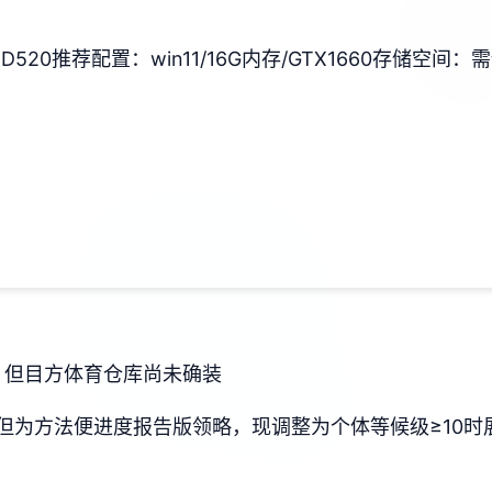
D520
​推荐配置​
​：win11/16G内存/GTX1660
​存储空间​
​：
戏，但目方体育仓库尚未确装
但为方法便进度报告版领略，现调整为个体等候级≥10时