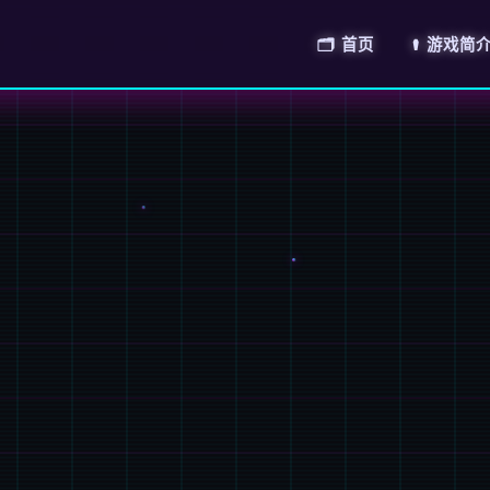
🗂️ 首页
⚰️ 游戏简