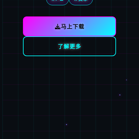
马上下载
了解更多