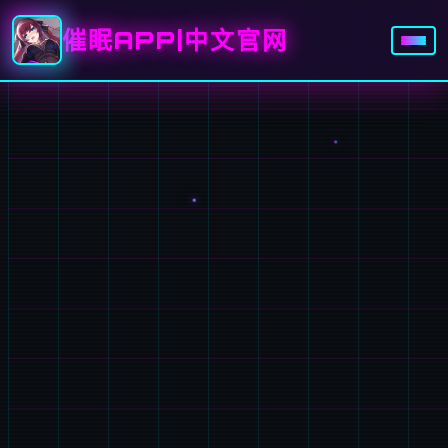
催眠APP|中文官网