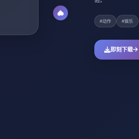
验。
#动作
#娱乐
即刻下载